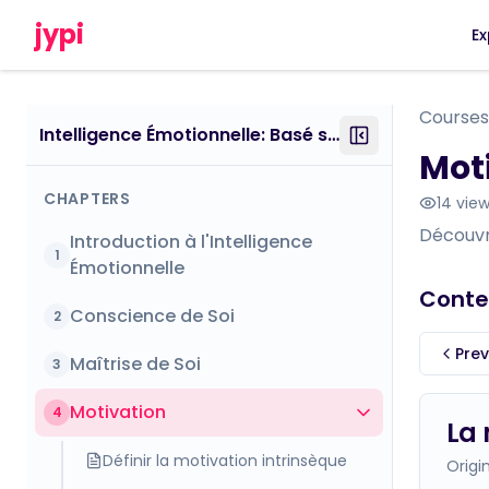
jypi
Ex
Courses
Intelligence Émotionnelle: Basé sur le Travail de Daniel Goleman
Mot
CHAPTERS
14
view
Découvr
Introduction à l'Intelligence
1
Émotionnelle
Conte
Conscience de Soi
2
Prev
Maîtrise de Soi
3
Motivation
4
La 
Définir la motivation intrinsèque
Origi