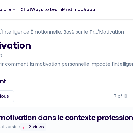
Chat
Ways to Learn
Mind map
About
plore
Intelligence Émotionnelle: Basé sur le Travail de Daniel Goleman
Motivation
/
/
ivation
s
ir comment la motivation personnelle impacte l'intellige
nt
ious
7
of
10
motivation dans le contexte profession
nal version
3
views