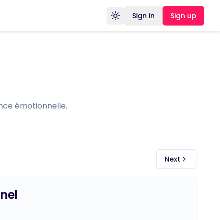
Sign in
Sign up
Toggle theme
nce émotionnelle.
Next
nel