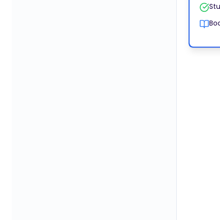
Stu
Boo