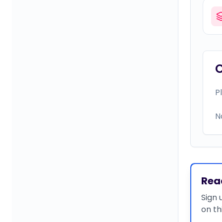
P
N
Rea
Sign 
on th