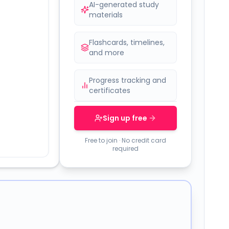
AI-generated study
materials
Flashcards, timelines,
and more
Progress tracking and
certificates
Sign up free
Free to join · No credit card
required