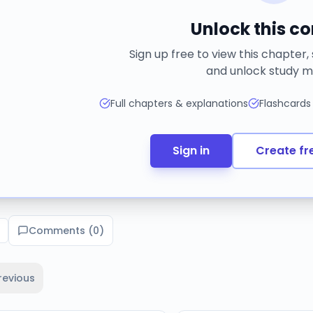
Unlock this c
Sign up free to view this chapter,
and unlock study m
Full chapters & explanations
Flashcards
Sign in
Create fr
Comments (
0
)
revious